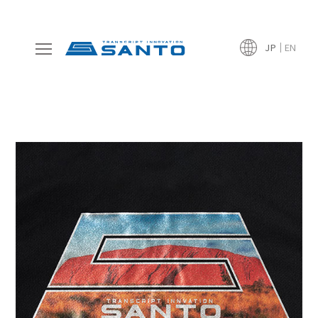
JP
EN