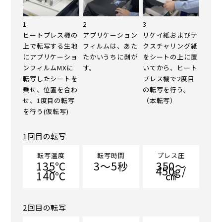
1
2
3
ヒートプレス機の
アプリケーション
リケイ紙およびテ
上で転写する生地
フィルムは、あた
クスチャリング紙
にアプリケーショ
たかいうちに剥が
をシートの上に置
ンフィルムMXに
す。
いてから、ヒート
転写したシートを
プレス機で2度目
乗せ、位置を合わ
の転写を行う。
せ、1度目の転写
（本転写）
を行う(仮転写)
1回目の転写
転写温度
転写時間
プレス圧
135℃
3～5秒
350～
～
450g/
140℃
㎠
2回目の転写