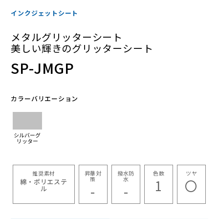
インクジェットシート
メタルグリッターシート
美しい輝きのグリッターシート
SP-JMGP
カラーバリエーション
シルバーグ
リッター
推奨素材
昇華対
撥水防
色数
ツヤ
策
水
1
〇
綿・ポリエステ
-
-
ル