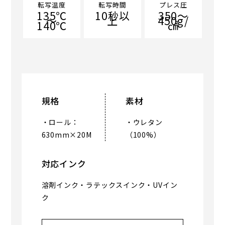
転写温度
転写時間
プレス圧
135℃
10秒以
350～
～
上
450g/
140℃
㎠
規格
素材
・ロール：
・ウレタン
630mm×20M
（100%）
対応インク
溶剤インク・ラテックスインク・UVイン
ク