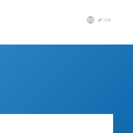
JP
EN